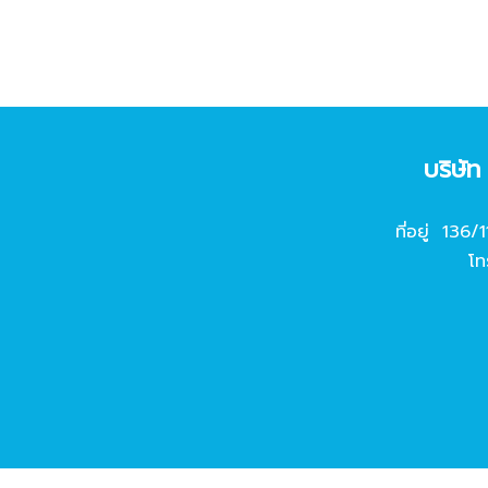
บริษั
ที่อยู่ 136/
โท