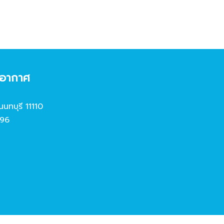
งอากาศ
นนทบุรี 11110
96