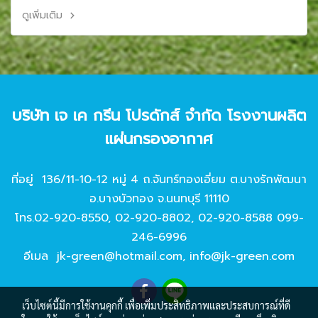
ดูเพิ่มเติม
บริษัท เจ เค กรีน โปรดักส์ จํากัด โรงงานผลิต
แผ่นกรองอากาศ
ที่อยู่ 136/11-10-12 หมู่ 4 ถ.จันทร์ทองเอี่ยม ต.บางรักพัฒนา
อ.บางบัวทอง จ.นนทบุรี 11110
โทร.
02-920-8550
,
02-920-8802
,
02-920-8588
099-
246-6996
อีเมล
jk-green@hotmail.com
,
info@jk-green.com
เว็บไซต์นี้มีการใช้งานคุกกี้ เพื่อเพิ่มประสิทธิภาพและประสบการณ์ที่ดี