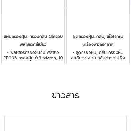
แผ่นกรองฝุ่น, กรองกลิ่น ใส่กรอบ
ชุดกรองฝุ่น, กลิ่น, เชื้อโรคใน
พลาสติกสีเขียว
เครื่องฟอกอากาศ
- ฟิลเตอร์กรองฝุ่นกันไฟสีขาว
- ชุดกรองฝุ่น, กลิ่น กรองฝุ่น
PF006 กรองฝุ่น 0.3 micron, 10
ละเอียด/หยาบ กลิ่นต่างๆไม่พึง
micron - คาร์บอนฟิลเตอร์
ประสงค์ รวมทั้งกรองเชื้อโรคได้ ใช้
CF017A กรองกลิ่น กรองควันพิษ
ใส่ในเครื่องฟอกอากาศ กรองฝุ่น
กรองก๊าซพิษ - กรองฝุ่น PM-2.5,
pm2.5, pm1, pm 0.3 เชื้อ
PM-1, PM-0.3 กรองกลิ่น กรอง
แบคทีเรีย รา ไวรัส ทำให้อากาศ
ควันพิษ ก๊าซพิษ ในเครื่องปรับ
บริสุทธิ์สะอาด ทำให้สุขภาพดี
อากาศ ทำให้อากาศบริสุทธิ์
ข่าวสาร