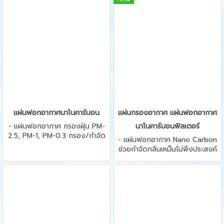
พิษ เชื้อโรคต่างๆในอากาศเข้ามา
Antimold, Antiviruses,
จับสะสมอยู่ที่คอยล์เย็น หากมีสิ่ง
ปราศจากสารพิษ 10 ชนิด 2. ตัด
สกปรกสะสมเป็นเวลานานจะทำให้
ใส่ในเครื่องปรับอากาศได้ทุกรุ่นทุก
เกิดการสะสมฝุ่น, เชื้อโรค จำนวน
ยี่ห้อ
มากที่แผงคอยล์เย็นจนทำให้แอร์ไม่
เย็นและเกิดกลิ่นไม่พึงประสงค์ เมื่อ
ใช้ชุดกรองฝุ่น, กลิ่น, เชื้อโรคใน
รถยนต์ใส่เข้าไปจะทำให้อากาศ
บริสุทธิ์
แผ่นฟอกอากาศนาโนคาร์บอน
แผ่นกรองอากาศ แผ่นฟอกอากาศ
- แผ่นฟอกอากาศ กรองฝุ่น PM-
นาโนคาร์บอนฟิลเตอร์
2.5, PM-1, PM-0.3 กรอง/กำจัด
- แผ่นฟอกอากาศ Nano Carbon
กลิ่นทุกชนิด กรองก๊าซพิษ ควัน
ช่วยกำจัดกลิ่นเหม็นไม่พึงประสงค์
พิษ Anti bacteria, Antimold,
กลิ่นอับ ทำลายเชื้อแบคทีเรีย เชื้อ
Antiviruses, ปราศจากสารพิษ 10
โรค เชื้อรา เชื้อไวรัส และเคมีพิษ
ชนิด ทำให้อากาศบริสุทธิ์ปลอดเชื้อ
หลายชนิด, ก๊าซพิษ, ควันพิษทุก
โรค - ตัดใส่ในเครื่องปรับอากาศได้
ชนิด
ทุกรุ่นทุกยี่ห้อ