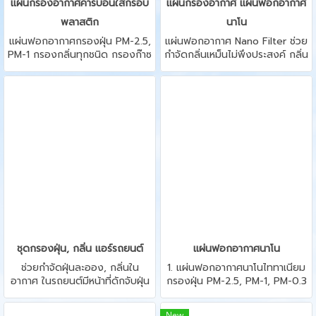
แผ่นกรองอากาศคาร์บอนใส่กรอบ
แผ่นกรองอากาศ แผ่นฟอกอากาศ
พลาสติก
นาโน
แผ่นฟอกอากาศกรองฝุ่น PM-2.5,
แผ่นฟอกอากาศ Nano Filter ช่วย
PM-1 กรองกลิ่นทุกชนิด กรองก๊าซ
กำจัดกลิ่นเหม็นไม่พึงประสงค์ กลิ่น
พิษ ควันพิษ ตัดใช้ในเครื่องปรับ
อับ ทำลายเชื้อแบคทีเรีย เชื้อโรค
อากาศได้ทุกรุ่นทุกยี่ห้อ
เชื้อรา เชื้อไวรัส และเคมีพิษหลาย
ชนิด
ชุดกรองฝุ่น, กลิ่น แอร์รถยนต์
แผ่นฟอกอากาศนาโน
ช่วยกำจัดฝุ่นละออง, กลิ่นใน
1. แผ่นฟอกอากาศนาโนไททาเนียม
อากาศ ในรถยนต์มีหน้าที่ดักจับฝุ่น
กรองฝุ่น PM-2.5, PM-1, PM-0.3
ละออง หยาบ ละเอียด (PM) ต่างๆ
กรองกลิ่นทุกชนิด กรองก๊าซพิษ
ละอองเกสรดอกไม้, แก๊สพิษ, ควัน
ควันพิษ Anti bacteria,
New