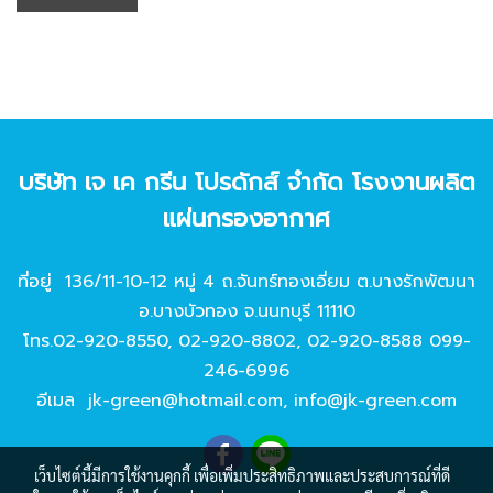
บริษัท เจ เค กรีน โปรดักส์ จํากัด โรงงานผลิต
แผ่นกรองอากาศ
ที่อยู่ 136/11-10-12 หมู่ 4 ถ.จันทร์ทองเอี่ยม ต.บางรักพัฒนา
อ.บางบัวทอง จ.นนทบุรี 11110
โทร.
02-920-8550
,
02-920-8802
,
02-920-8588
099-
246-6996
อีเมล
jk-green@hotmail.com
,
info@jk-green.com
เว็บไซต์นี้มีการใช้งานคุกกี้ เพื่อเพิ่มประสิทธิภาพและประสบการณ์ที่ดี