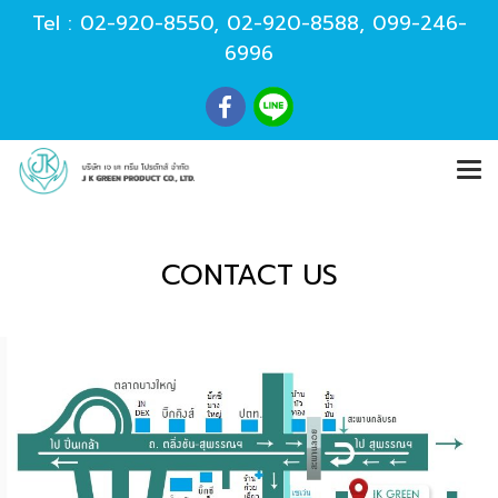
Tel :
02-920-8550
,
02-920-8588
,
099-246-
6996
CONTACT US