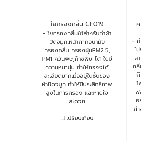
ใยกรองกลิ่น CF019
ค
- ใยกรองกลิ่นใช้สำหรับทำผ้า
- ก
ปิดจมูก,หน้ากากอนามัย
ไม
กรองกลิ่น กรองฝุ่นPM2.5,
สา
PM1 ควันพิษ,ก๊าซพิษ ได้ ใยมี
กลิ
ความหนานุ่ม ทำให้กรองได้
ก
ละเอียดมากเมื่ออยู่ในชั้นของ
ไ
ผ้าปิดจมูก ทำให้มีประสิทฺธิภาพ
ฟอ
สูงในการกรอง และหายใจ
อ
สะดวก
กำจ
เปรียบเทียบ