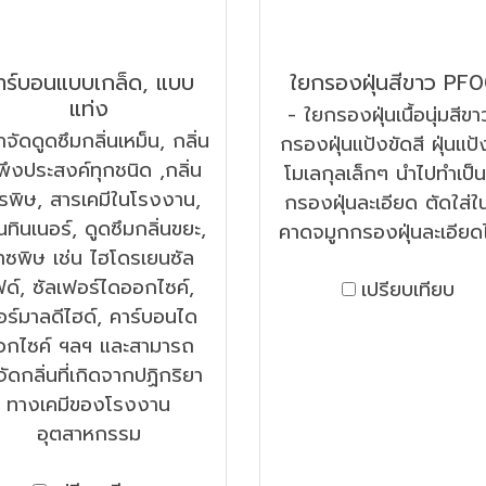
าร์บอนแบบเกล็ด, แบบ
ใยกรองฝุ่นสีขาว PF0
แท่ง
- ใยกรองฝุ่นเนื้อนุ่มสีขา
ำจัดดูดซึมกลิ่นเหม็น, กลิ่น
กรองฝุ่นแป้งขัดสี ฝุ่นแป้งท
่พึงประสงค์ทุกชนิด ,กลิ่น
โมเลกุลเล็กๆ นำไปทำเป็น
รพิษ, สารเคมีในโรงงาน,
กรองฝุ่นละเอียด ตัดใส่ใน
่นทินเนอร์, ดูดซึมกลิ่นขยะ,
คาดจมูกกรองฝุ่นละเอียดไ
๊าซพิษ เช่น ไฮโดรเยนซัล
ฟด์, ซัลเฟอร์ไดออกไซค์,
เปรียบเทียบ
ร์มาลดีไฮด์, คาร์บอนได
อกไซค์ ฯลฯ และสามารถ
ัดกลิ่นที่เกิดจากปฏิกริยา
ทางเคมีของโรงงาน
อุตสาหกรรม