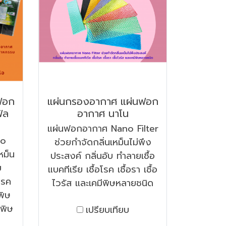
ฟอก
แผ่นกรองอากาศ แผ่นฟอก
ิล
อากาศ นาโน
แผ่นฟอกอากาศ Nano Filter
no
ช่วยกำจัดกลิ่นเหม็นไม่พึง
หม็น
ประสงค์ กลิ่นอับ ทำลายเชื้อ
บ
แบคทีเรีย เชื้อโรค เชื้อรา เชื้อ
โรค
ไวรัส และเคมีพิษหลายชนิด
พิษ
นพิษ
เปรียบเทียบ