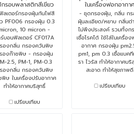
ส่กรอบพลาสติกสีเขียว
ในเครื่องฟอกอากา
ฟิลเตอร์กรองฝุ่นกันไฟสี
- ชุดกรองฝุ่น, กลิ่น ก
ว PF006 กรองฝุ่น 0.3
ฝุ่นละเอียด/หยาบ กลิ่นต
micron, 10 micron -
ไม่พึงประสงค์ รวมทั้งก
าร์บอนฟิลเตอร์ CF017A
เชื้อโรคได้ ใช้ใส่ในเครื่อ
รองกลิ่น กรองควันพิษ
อากาศ กรองฝุ่น pm2.
รองก๊าซพิษ - กรองฝุ่น
pm1, pm 0.3 เชื้อแบคทีเ
M-2.5, PM-1, PM-0.3
รา ไวรัส ทำให้อากาศบริสุ
รองกลิ่น กรองควันพิษ
สะอาด ทำให้สุขภาพดี
ซพิษ ในเครื่องปรับอากาศ
เปรียบเทียบ
ทำให้อากาศบริสุทธิ์
เปรียบเทียบ