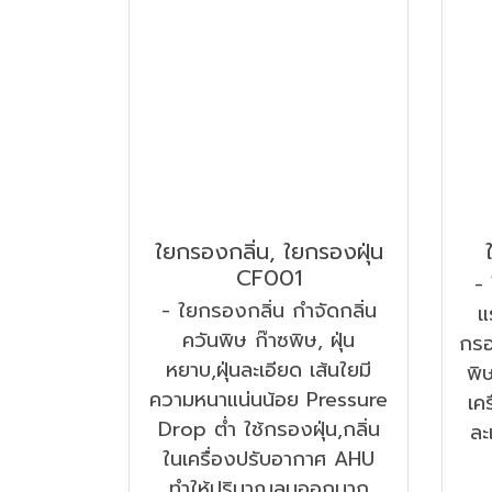
ใยกรองกลิ่น, ใยกรองฝุ่น
CF001
- 
- ใยกรองกลิ่น กำจัดกลิ่น
แ
ควันพิษ ก๊าซพิษ, ฝุ่น
กรอ
หยาบ,ฝุ่นละเอียด เส้นใยมี
พิ
ความหนาแน่นน้อย Pressure
เค
Drop ต่ำ ใช้กรองฝุ่น,กลิ่น
ละ
ในเครื่องปรับอากาศ AHU
ทำให้ปริมาณลมออกมาก