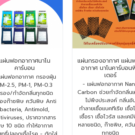
แผ่นฟอกอากาศนาโน
แผ่นกรองอากาศ แผ่น
คาร์บอน
อากาศ นาโนคาร์บอนฟ
เตอร์
แผ่นฟอกอากาศ กรองฝุ่น
- แผ่นฟอกอากาศ Na
M-2.5, PM-1, PM-0.3
Carbon ช่วยกำจัดกลิ่นเ
รอง/กำจัดกลิ่นทุกชนิด
ไม่พึงประสงค์ กลิ่นอั
องก๊าซพิษ ควันพิษ Anti
ทำลายเชื้อแบคทีเรีย เชื้อ
bacteria, Antimold,
เชื้อรา เชื้อไวรัส และเคมี
tiviruses, ปราศจากสาร
หลายชนิด, ก๊าซพิษ, ควั
ิษ 10 ชนิด ทำให้อากาศ
ทุกชนิด
สุทธิ์ปลอดเชื้อโรค - ตัดใส่