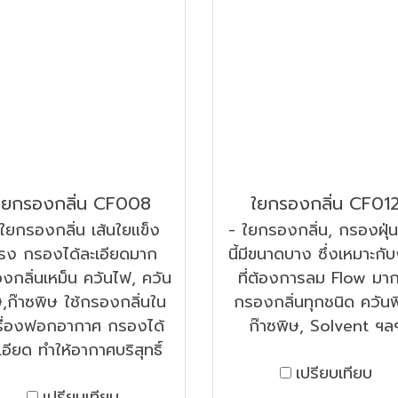
ใยกรองกลิ่น CF008
ใยกรองกลิ่น CF01
ใยกรองกลิ่น เส้นใยแข็ง
- ใยกรองกลิ่น, กรองฝุ่น 
รง กรองได้ละเอียดมาก
นี้มีขนาดบาง ซึ่งเหมาะกั
งกลิ่นเหม็น ควันไฟ, ควัน
ที่ต้องการลม Flow มาก
ษ,ก๊าซพิษ ใช้กรองกลิ่นใน
กรองกลิ่นทุกชนิด ควันพ
รื่องฟอกอากาศ กรองได้
ก๊าซพิษ, Solvent ฯล
เอียด ทำให้อากาศบริสุทธิ์
เปรียบเทียบ
เปรียบเทียบ