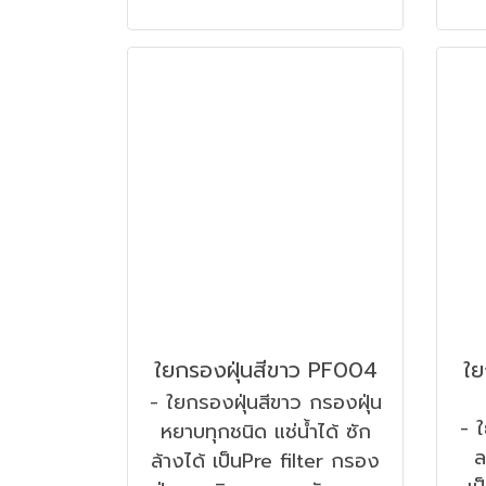
ใยกรองฝุ่นสีขาว PF004
ใย
- ใยกรองฝุ่นสีขาว กรองฝุ่น
- ใ
หยาบทุกชนิด แช่น้ำได้ ซัก
ล
ล้างได้ เป็นPre filter กรอง