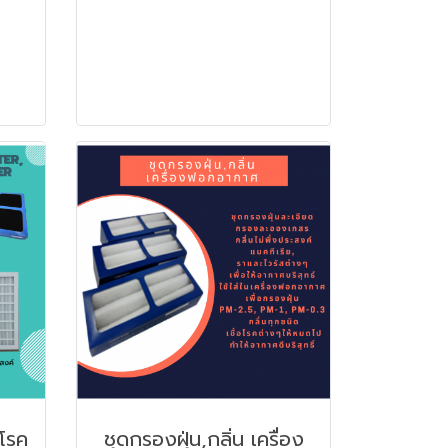
อโรค
ชุดกรองฝุ่น,กลิ่น เครื่อง