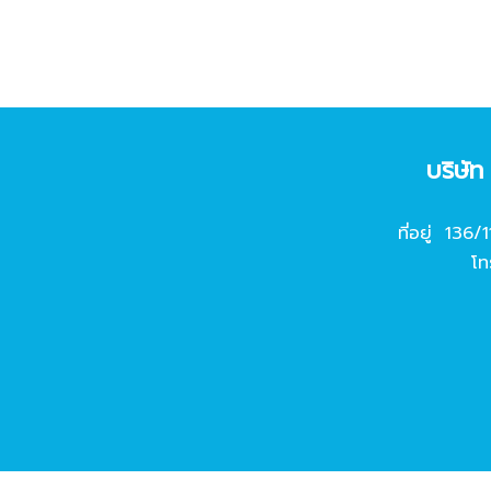
บริษั
ที่อยู่ 136/
โท