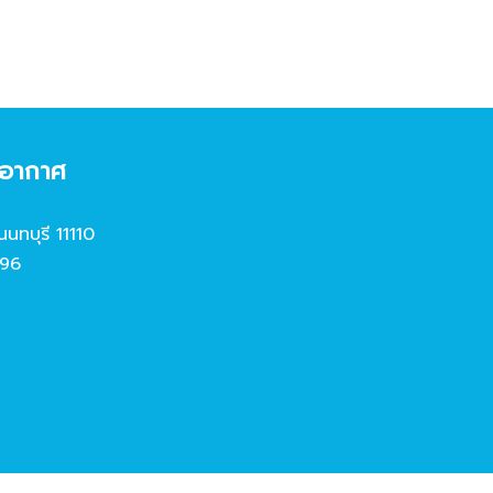
งอากาศ
นนทบุรี 11110
96