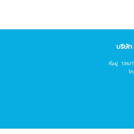
บริษั
ที่อยู่ 136/
โท