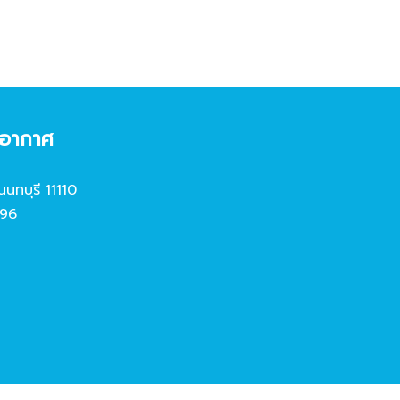
งอากาศ
นนทบุรี 11110
96