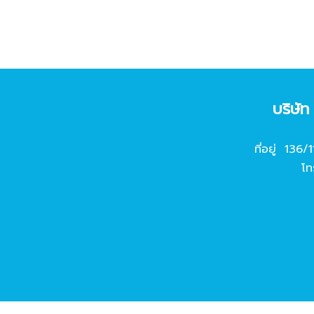
บริษั
ที่อยู่ 136/
โท