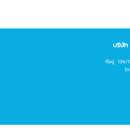
บริษั
ที่อยู่ 136/
โท