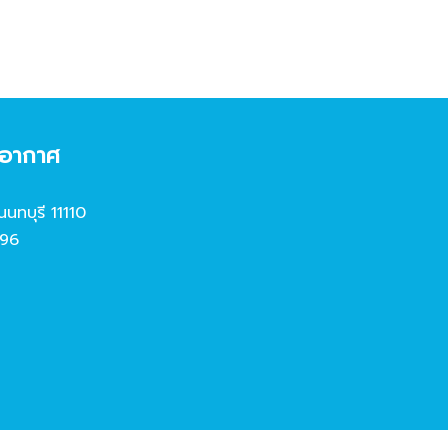
งอากาศ
นนทบุรี 11110
96