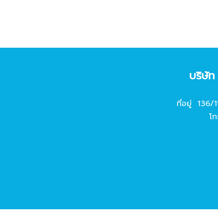
บริษั
ที่อยู่ 136/
โท