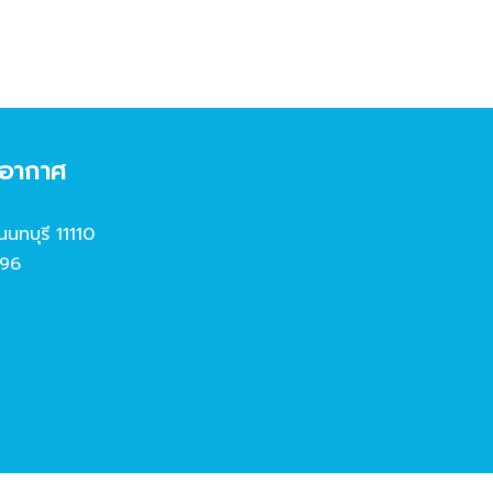
งอากาศ
นนทบุรี 11110
96