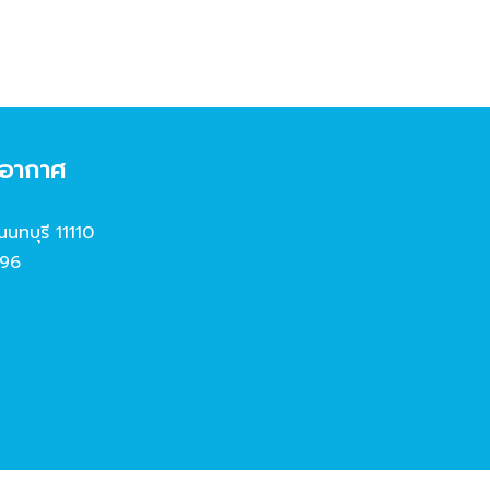
งอากาศ
นนทบุรี 11110
96