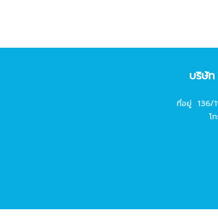
บริษั
ที่อยู่ 136/
โท