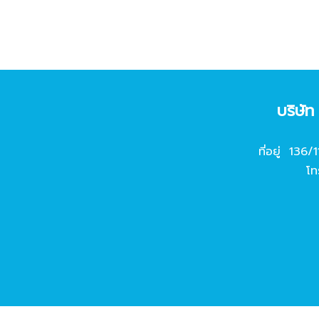
บริษั
ที่อยู่ 136/
โท