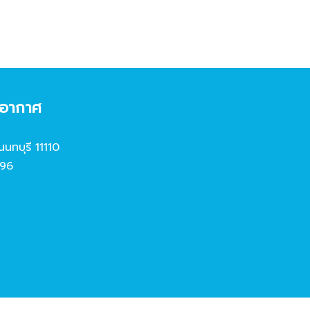
งอากาศ
นนทบุรี 11110
96