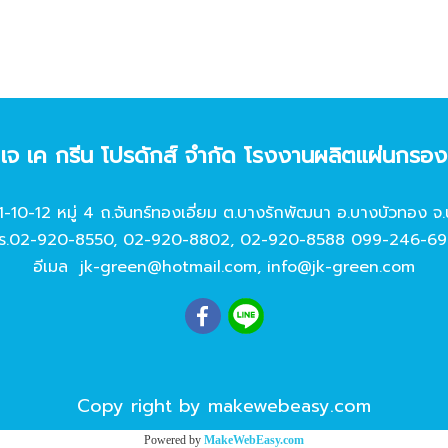
ท เจ เค กรีน โปรดักส์ จํากัด โรงงานผลิตแผ่นกรอ
11-10-12 หมู่ 4 ถ.จันทร์ทองเอี่ยม ต.บางรักพัฒนา อ.บางบัวทอง จ.
ร.
02-920-8550
,
02-920-8802
,
02-920-8588
099-246-69
อีเมล
jk-green@hotmail.com
,
info@jk-green.com
Copy right by makewebeasy.com
Powered by
MakeWebEasy.com