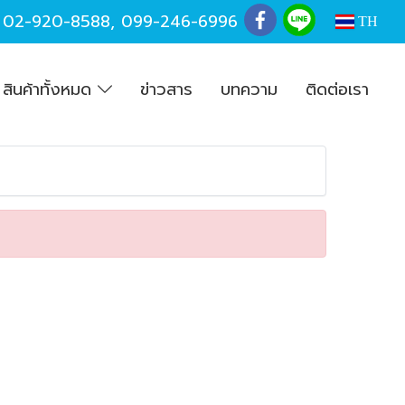
,
02-920-8588
,
099-246-6996
TH
สินค้าทั้งหมด
ข่าวสาร
บทความ
ติดต่อเรา