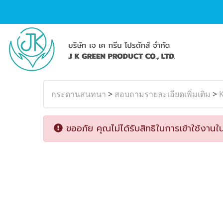
กระดานสนทนา
>
สอบถามรายละเอียดเพิ่มเติม
>
ขออภัย คุณไม่ได้รับสิทธิในการเข้าใช้งานใน