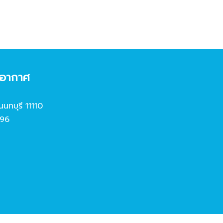
งอากาศ
นนทบุรี 11110
96