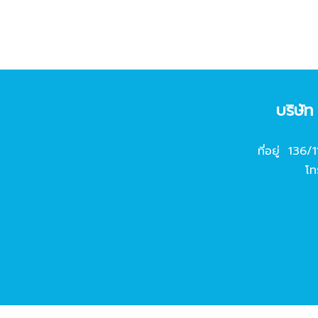
บริษั
ที่อยู่ 136/
โท