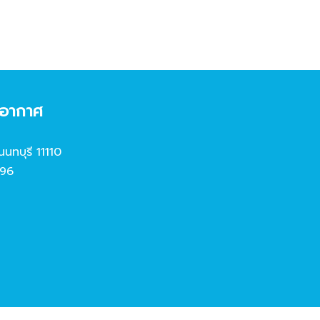
งอากาศ
นนทบุรี 11110
96