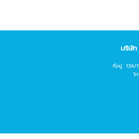
บริษั
ที่อยู่ 136/
โท