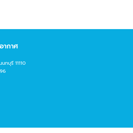
งอากาศ
นนทบุรี 11110
96