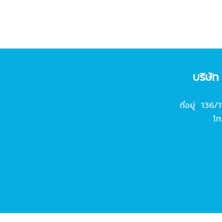
บริษั
ที่อยู่ 136/
โท