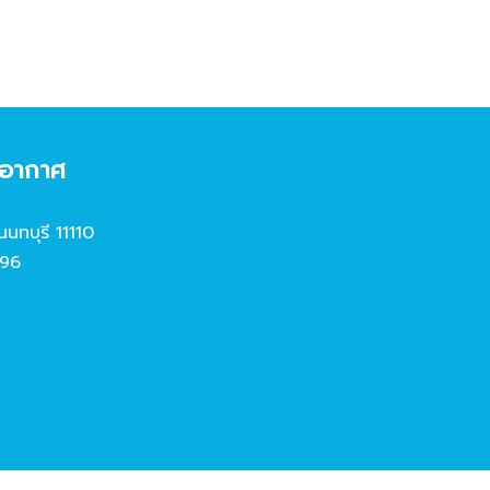
งอากาศ
นนทบุรี 11110
96