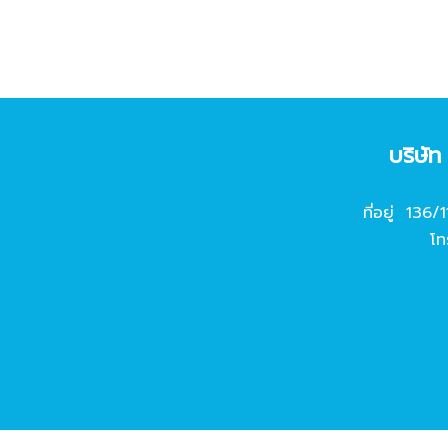
บริษั
ที่อยู่ 136/
โท