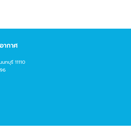
งอากาศ
นนทบุรี 11110
96