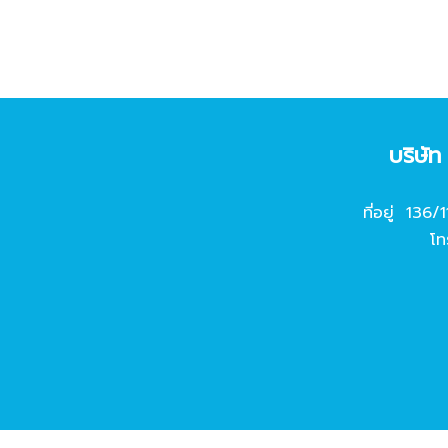
บริษั
ที่อยู่ 136/
โท