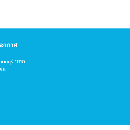
งอากาศ
นนทบุรี 11110
96