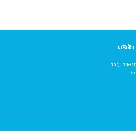
บริษั
ที่อยู่ 136/
โท