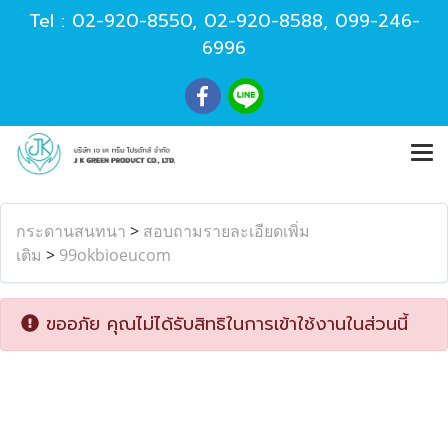
Tel :
02-920-8550
,
02-920-8588
,
099-246-
6996
กระดานสนทนา
>
สอบถามรายละเอียดเพิ่ม
เติม
>
99okbioeucom
ขออภัย คุณไม่ได้รับสิทธิในการเข้าใช้งานในส่วนนี้