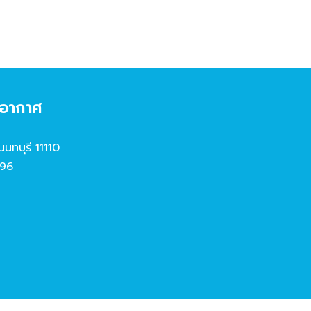
งอากาศ
นนทบุรี 11110
96