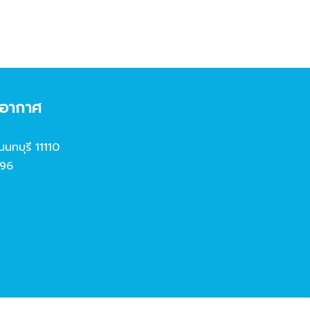
งอากาศ
นนทบุรี 11110
96