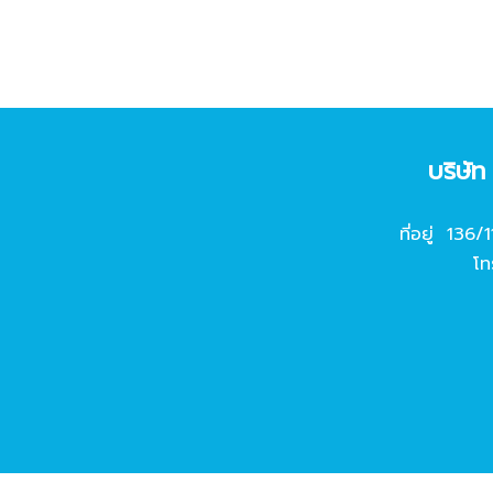
บริษั
ที่อยู่ 136/
โท