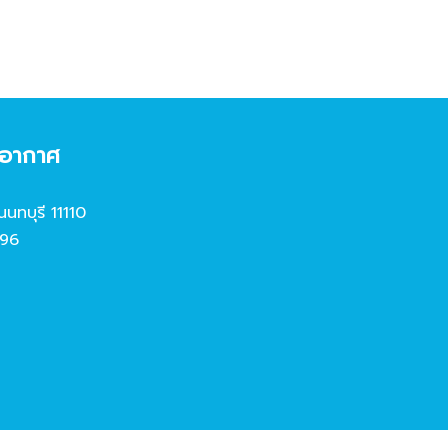
งอากาศ
นนทบุรี 11110
96