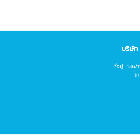
บริษั
ที่อยู่ 136/
โท