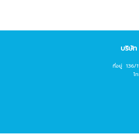
บริษั
ที่อยู่ 136/
โท