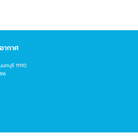
งอากาศ
นนทบุรี 11110
96