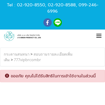
Tel :
02-920-8550
,
02-920-8588
,
099-246-
6996
กระดานสนทนา
>
สอบถามรายละเอียดเพิ่ม
เติม
>
777vipbrcombr
ขออภัย คุณไม่ได้รับสิทธิในการเข้าใช้งานในส่วนนี้