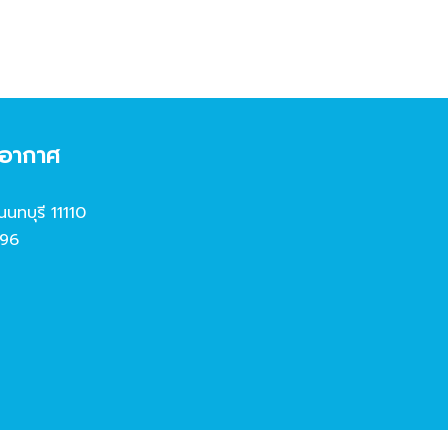
งอากาศ
นนทบุรี 11110
96