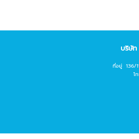
บริษั
ที่อยู่ 136/
โท