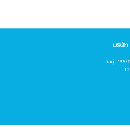
บริษั
ที่อยู่ 136/
โท