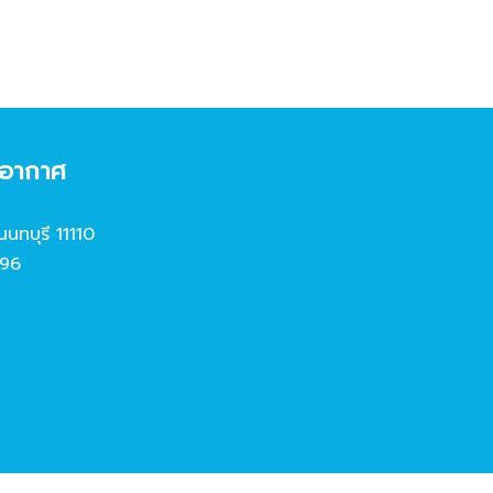
งอากาศ
นนทบุรี 11110
96