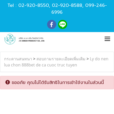
Tel :
02-920-8550
,
02-920-8588
,
099-246-
6996
กระดานสนทนา
>
สอบถามรายละเอียดเพิ่มเติม
>
Ly do nen
lua chon 888bet de ca cuoc truc tuyen
ขออภัย คุณไม่ได้รับสิทธิในการเข้าใช้งานในส่วนนี้