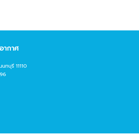
งอากาศ
นนทบุรี 11110
96