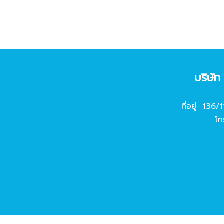
บริษั
ที่อยู่ 136/
โท