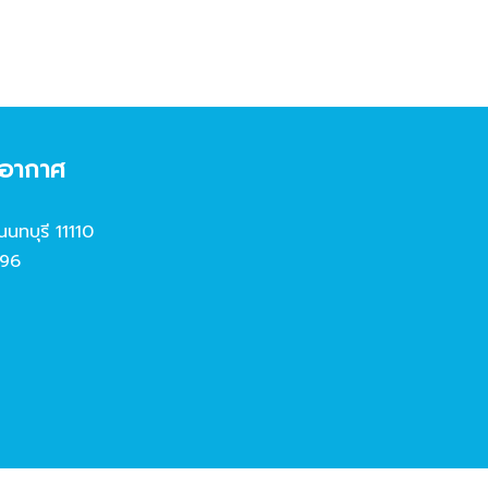
งอากาศ
นนทบุรี 11110
96