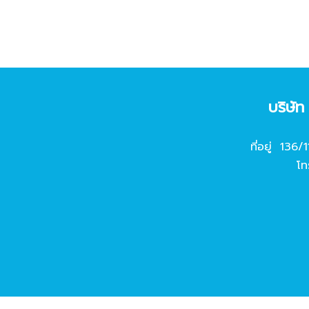
บริษั
ที่อยู่ 136/
โท