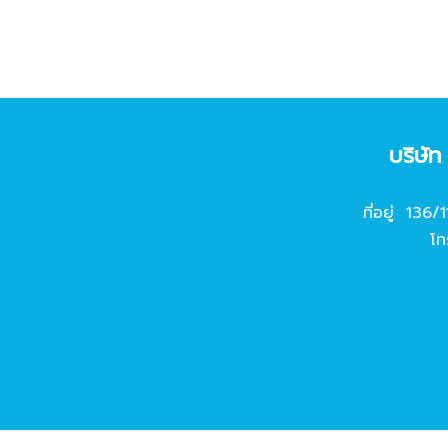
บริษั
ที่อยู่ 136/
โท