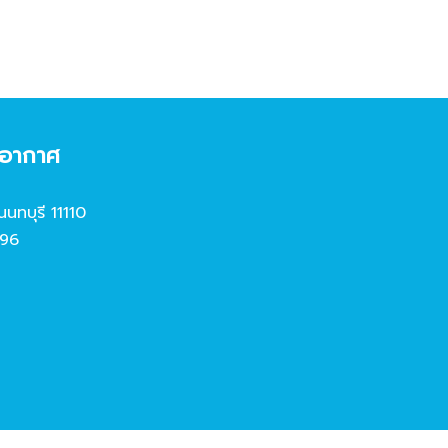
งอากาศ
นนทบุรี 11110
96