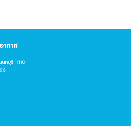
งอากาศ
นนทบุรี 11110
96