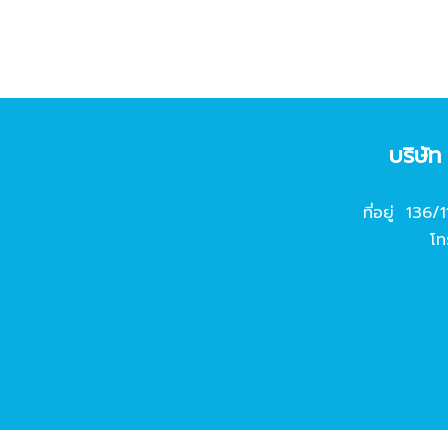
บริษั
ที่อยู่ 136/
โท