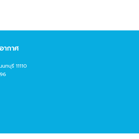
งอากาศ
นนทบุรี 11110
96