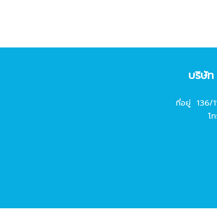
บริษั
ที่อยู่ 136/
โท