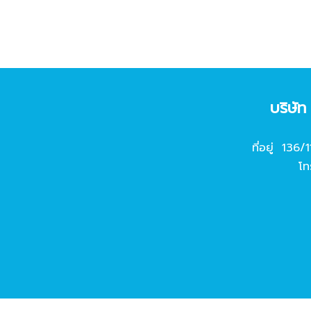
บริษั
ที่อยู่ 136/
โท