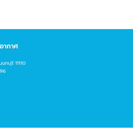
งอากาศ
นนทบุรี 11110
96