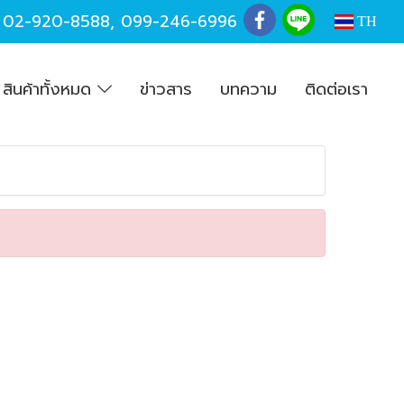
,
02-920-8588
,
099-246-6996
TH
สินค้าทั้งหมด
ข่าวสาร
บทความ
ติดต่อเรา