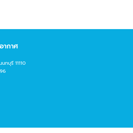
งอากาศ
นนทบุรี 11110
96