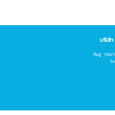
บริษั
ที่อยู่ 136/
โท