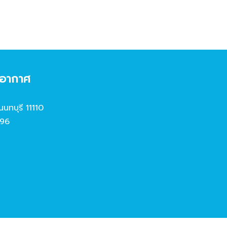
งอากาศ
นนทบุรี 11110
96