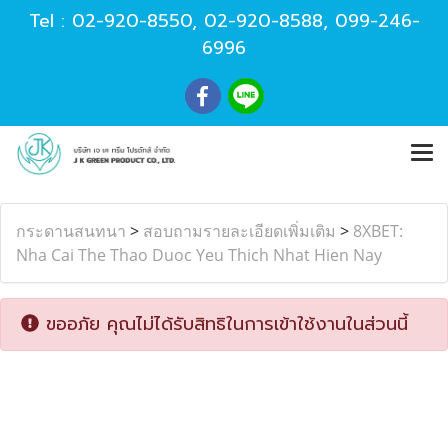
Tel :
02-920-8550
,
02-920-8588
,
099-246-
6996
กระดานสนทนา
>
สอบถามรายละเอียดเพิ่มเติม
>
8XBET:
Nha Cai The Thao Duoc Yeu Thich Nhat Hien Nay
ขออภัย คุณไม่ได้รับสิทธิในการเข้าใช้งานในส่วนนี้