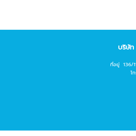
บริษั
ที่อยู่ 136/
โท