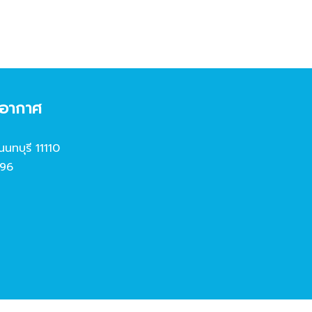
งอากาศ
นนทบุรี 11110
96