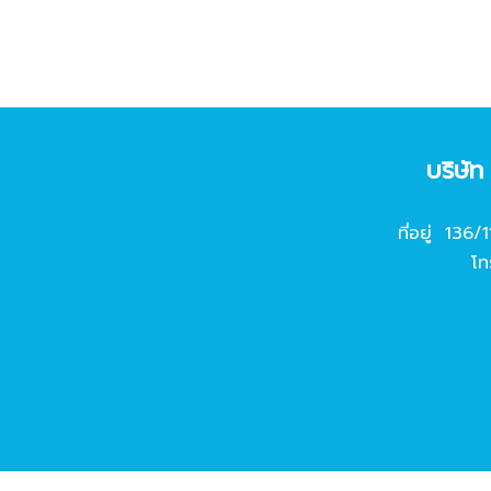
บริษั
ที่อยู่ 136/
โท