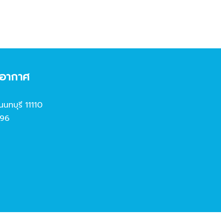
งอากาศ
นนทบุรี 11110
96