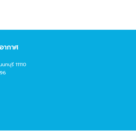
งอากาศ
นนทบุรี 11110
96