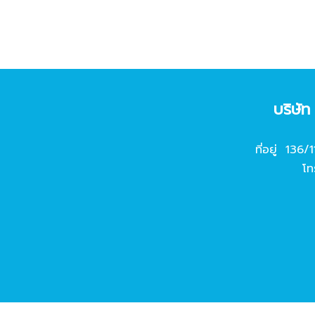
บริษั
ที่อยู่ 136/
โท