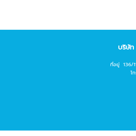
บริษั
ที่อยู่ 136/
โท