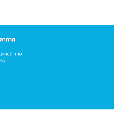
งอากาศ
นนทบุรี 11110
96