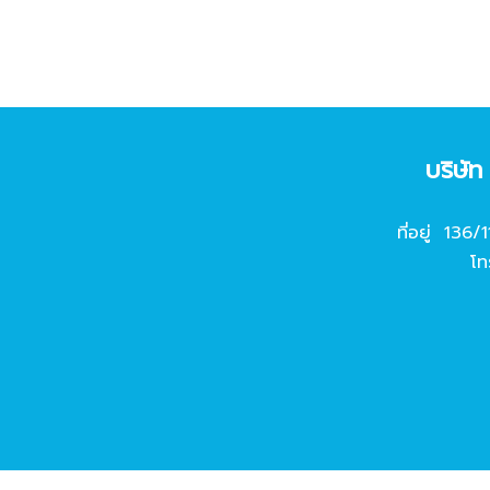
บริษั
ที่อยู่ 136/
โท