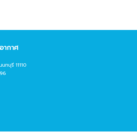
งอากาศ
นนทบุรี 11110
96