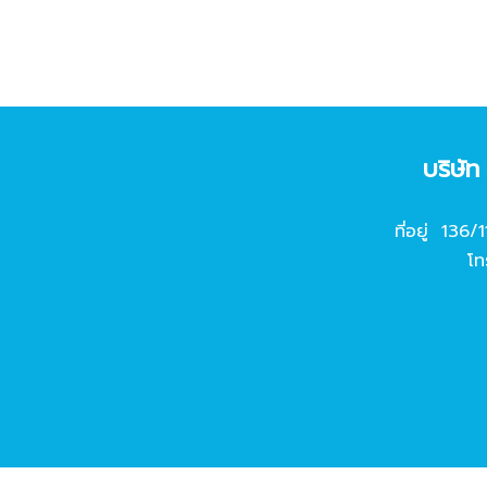
บริษั
ที่อยู่ 136/
โท