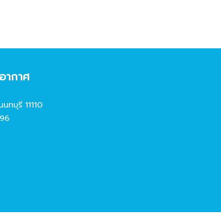
งอากาศ
นนทบุรี 11110
96