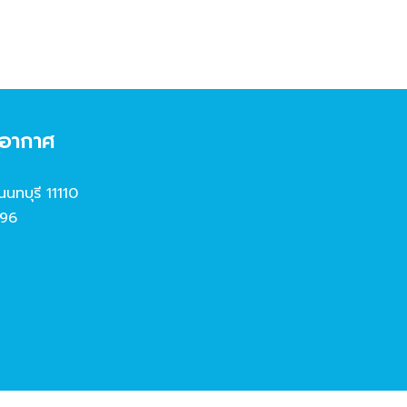
งอากาศ
นนทบุรี 11110
96