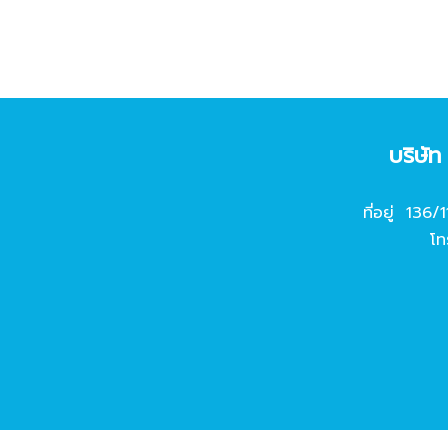
บริษั
ที่อยู่ 136/
โท