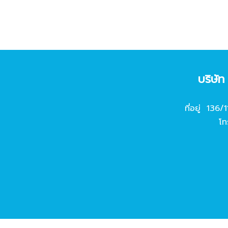
บริษั
ที่อยู่ 136/
โท