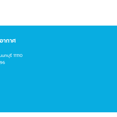
งอากาศ
นนทบุรี 11110
96