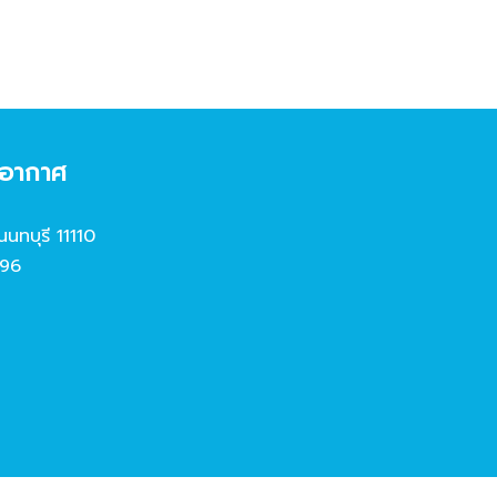
งอากาศ
นนทบุรี 11110
96