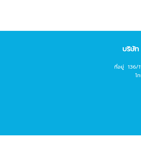
บริษั
ที่อยู่ 136/
โท