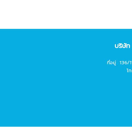
บริษั
ที่อยู่ 136/
โท