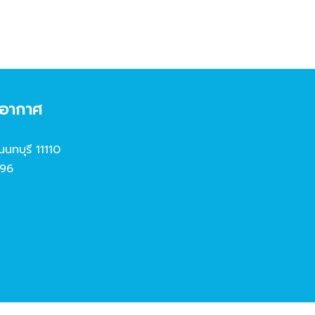
งอากาศ
นนทบุรี 11110
96