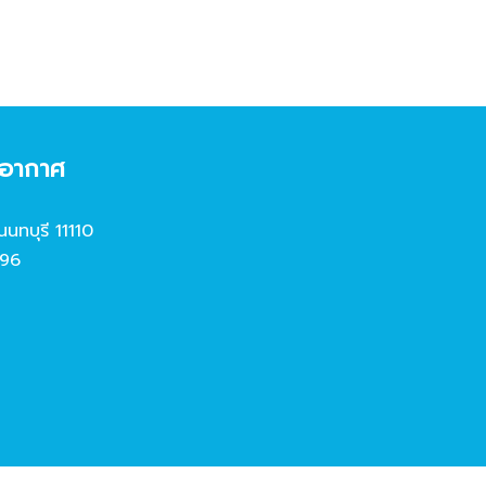
งอากาศ
นนทบุรี 11110
96