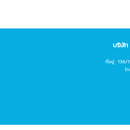
บริษั
ที่อยู่ 136/
โท