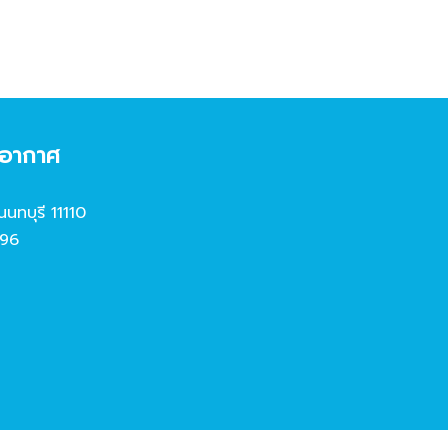
งอากาศ
นนทบุรี 11110
96