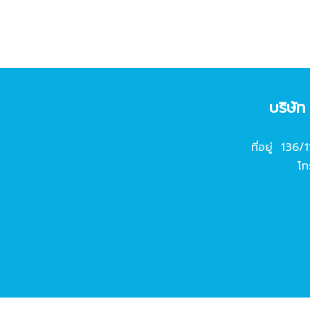
บริษั
ที่อยู่ 136/
โท