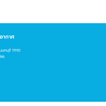
งอากาศ
นนทบุรี 11110
96