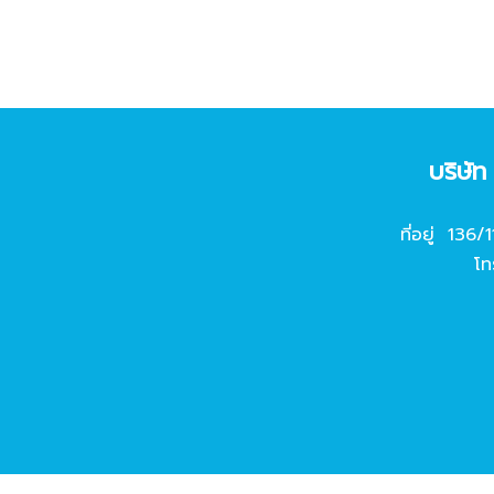
บริษั
ที่อยู่ 136/
โท