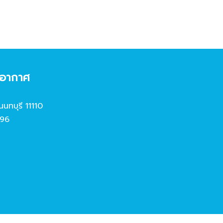
งอากาศ
นนทบุรี 11110
96