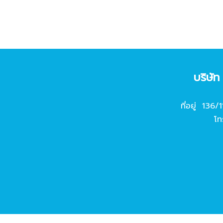
บริษั
ที่อยู่ 136/
โท